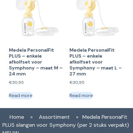
Medela PersonalFit
Medela PersonalFit
PLUS – enkele
PLUS – enkele
afkolfset voor
afkolfset voor
Symphony – maat M –
Symphony – maat L –
24 mm
27 mm
€
30,95
€
30,95
Read more
Read more
Home
»
Assortiment
»
Medela PersonaFit
PLUS slangen voor Symphony (per 2 stuks verpakt)
NIEUW