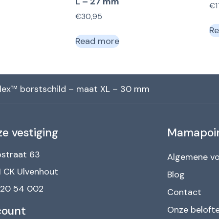
L – 27 mm
€
€
30,95
Re
Read more
Flex™ borstschild – maat XL – 30 mm
e vestiging
Mamapoi
straat 63
Algemene v
 CK Ulvenhout
Blog
 20 54 002
Contact
count
Onze beloft