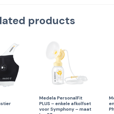
lated products
Medela PersonalFit
Me
stier
PLUS – enkele afkolfset
en
voor Symphony – maat
Ph