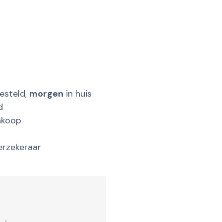
esteld,
morgen
in huis
d
nkoop
erzekeraar