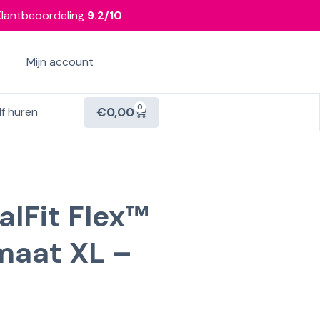
Klantbeoordeling
9.2/10
Mijn account
0
€
0,00
lf huren
lFit Flex™
maat XL –