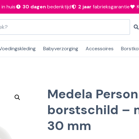
n
in huis
30 dagen
bedenktijd
2 jaar
fabrieksgarantie
Voedingskleding
Babyverzorging
Accessoires
Borstko
Medela Persona
borstschild – 
30 mm