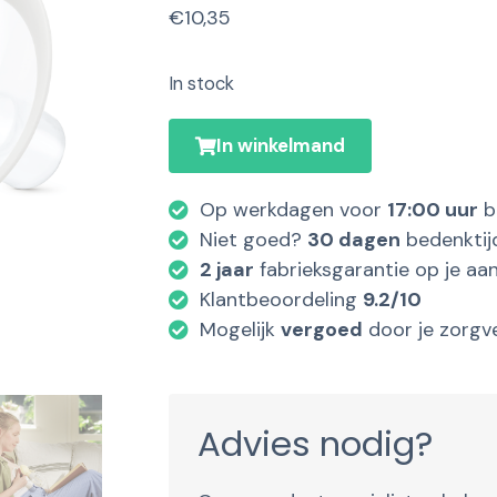
€
10,35
In stock
In winkelmand
Op werkdagen voor
17:00 uur
b
Niet goed?
30 dagen
bedenktij
2 jaar
fabrieksgarantie op je aa
Klantbeoordeling
9.2/10
Mogelijk
vergoed
door je zorgv
Advies nodig?