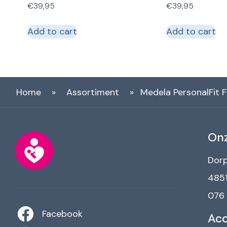
€
39,95
€
39,95
Add to cart
Add to cart
Home
»
Assortiment
»
Medela PersonalFit 
Onz
Dorp
4851
076
Facebook
Ac