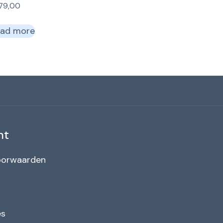
179,00
ad more
nt
oorwaarden
es