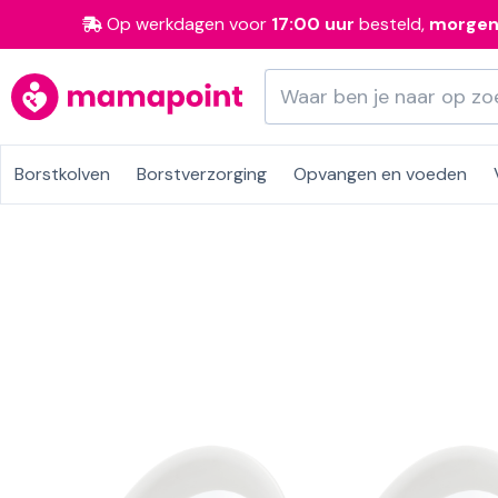
Op werkdagen voor
17:00 uur
besteld,
morge
Borstkolven
Borstverzorging
Opvangen en voeden