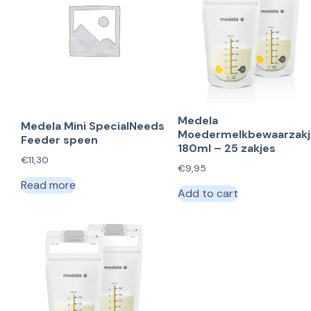
Medela
Medela Mini SpecialNeeds
Moedermelkbewaarzakj
Feeder speen
180ml – 25 zakjes
€
11,30
€
9,95
Read more
Add to cart