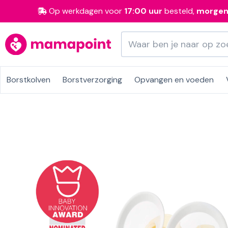
Op werkdagen voor
17:00 uur
besteld,
morge
Borstkolven
Borstverzorging
Opvangen en voeden