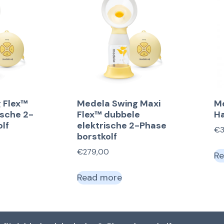
 Flex™
Medela Swing Maxi
M
ische 2-
Flex™ dubbele
Ha
lf
elektrische 2-Phase
€
borstkolf
€
279,00
Re
Read more