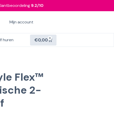
Klantbeoordeling
9.2/10
Mijn account
0
€
0,00
lf huren
yle Flex™
ische 2-
f