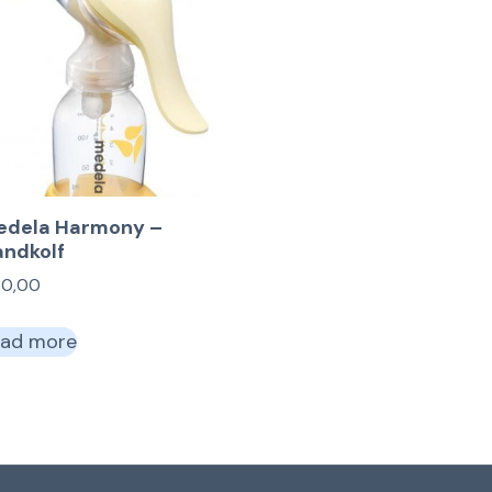
edela Harmony –
ndkolf
30,00
ad more