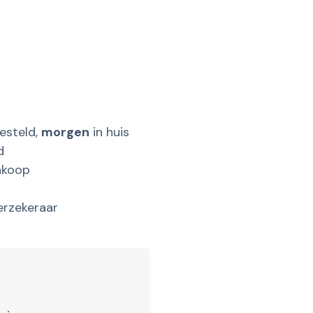
esteld,
morgen
in huis
d
nkoop
erzekeraar