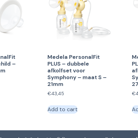
nalFit
Medela PersonalFit
Me
hild –
PLUS – dubbele
PL
mm
afkolfset voor
af
Symphony – maat S –
S
21mm
2
€
43,45
€
Add to cart
Ad