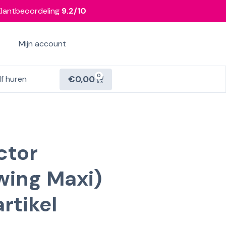
Klantbeoordeling
9.2/10
Mijn account
0
€
0,00
lf huren
ctor
wing Maxi)
artikel