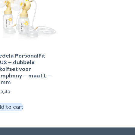
dela PersonalFit
US – dubbele
kolfset voor
ymphony – maat L –
7mm
43,45
d to cart