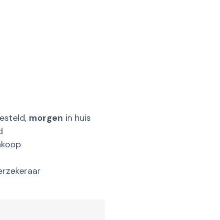
esteld,
morgen
in huis
d
nkoop
erzekeraar