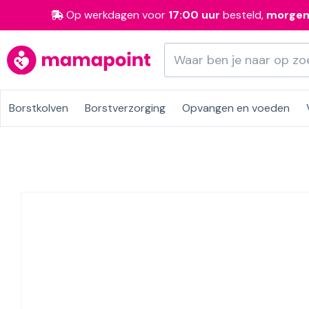
Op werkdagen voor
17:00 uur
besteld,
morge
Borstkolven
Borstverzorging
Opvangen en voeden