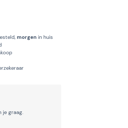
esteld,
morgen
in huis
d
nkoop
erzekeraar
 je graag.