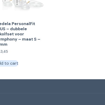
dela PersonalFit
US – dubbele
kolfset voor
ymphony – maat S –
1mm
43,45
d to cart