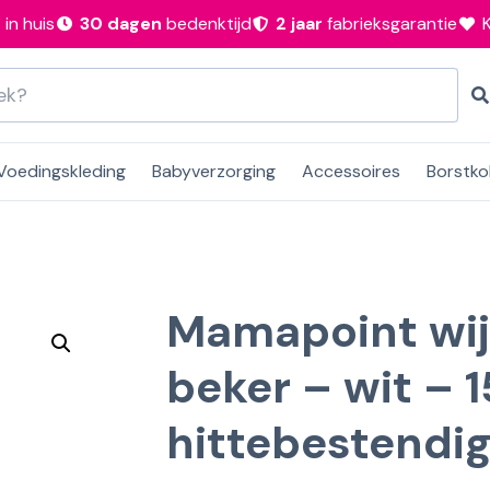
n
in huis
30 dagen
bedenktijd
2 jaar
fabrieksgarantie
Voedingskleding
Babyverzorging
Accessoires
Borstko
Mamapoint wij
beker – wit – 
hittebestendi