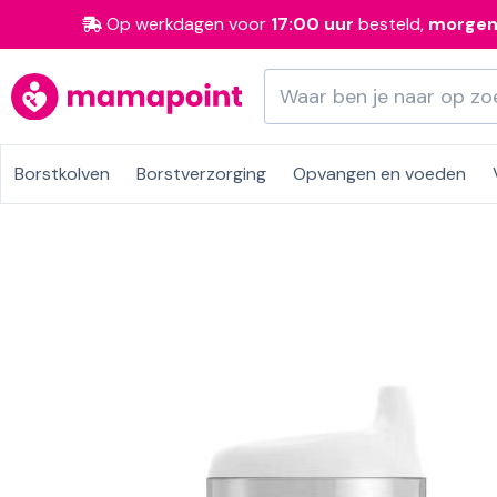
Op werkdagen voor
17:00 uur
besteld,
morge
Borstkolven
Borstverzorging
Opvangen en voeden