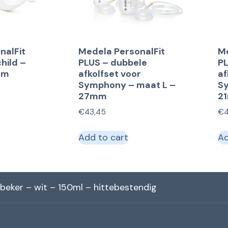
nalFit
Medela PersonalFit
Me
hild –
PLUS – dubbele
PL
mm
afkolfset voor
af
Symphony – maat L –
S
27mm
2
€
43,45
€
Add to cart
Ad
beker – wit – 150ml – hittebestendig