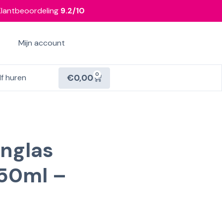
Klantbeoordeling
9.2/10
Mijn account
0
€
0,00
lf huren
nglas
150ml –
g