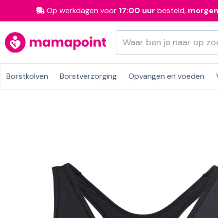
Op werkdagen voor
17:00 uur
besteld,
morge
Borstkolven
Borstverzorging
Opvangen en voeden