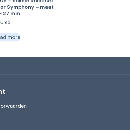
US – enkele afkolfset
oor Symphony – maat
– 27 mm
30,95
ad more
nt
oorwaarden