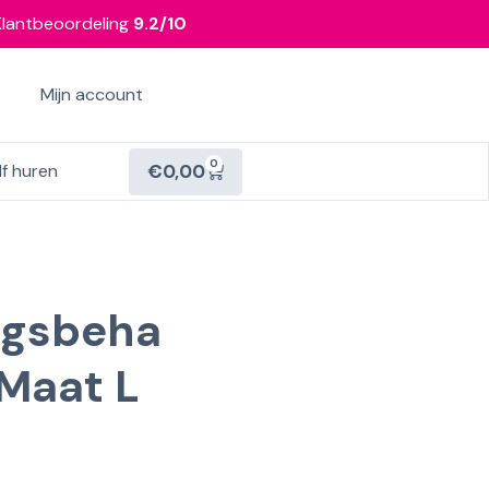
Klantbeoordeling
9.2/10
Mijn account
0
€
0,00
lf huren
ngsbeha
 Maat L