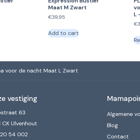
stier
Expression Bustier
PL
Maat M Zwart
v
L 
€
39,95
€
Add to cart
Re
a voor de nacht Maat L Zwart
e vestiging
Mamapoi
straat 63
Algemene v
 CK Ulvenhout
Blog
 20 54 002
Contact