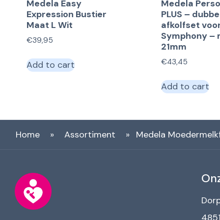
Medela Easy
Medela Perso
Expression Bustier
PLUS – dubbe
Maat L Wit
afkolfset voo
Symphony – 
€
39,95
21mm
€
43,45
Add to cart
Add to cart
Home
»
Assortiment
»
Medela Moedermelkf
Onz
Dorp
4851