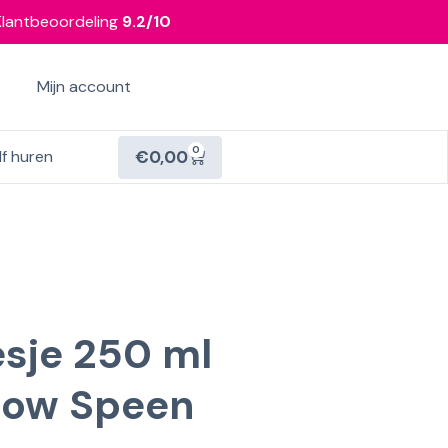
Klantbeoordeling
9.2/10
Mijn account
0
€
0,00
lf huren
sje 250 ml
low Speen