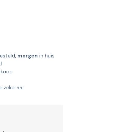
esteld,
morgen
in huis
d
nkoop
erzekeraar