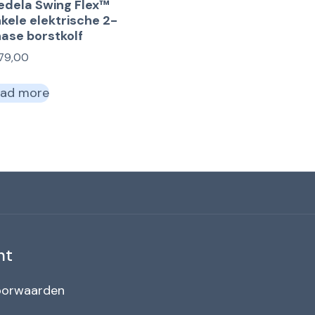
dela Swing Flex™
kele elektrische 2-
ase borstkolf
179,00
ad more
nt
oorwaarden