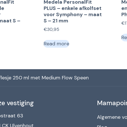
nalFit
Medela PersonalFit
Me
le
PLUS – enkele afkolfset
en
r
voor Symphony – maat
Ph
maat S –
S – 21 mm
€
€
30,95
Re
Read more
lesje 250 ml met Medium Flow Speen
e vestiging
Mamapoi
straat 63
Algemene v
 CK Ulvenhout