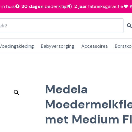
n
in huis
30 dagen
bedenktijd
2 jaar
fabrieksgarantie
Voedingskleding
Babyverzorging
Accessoires
Borstko
Medela
Moedermelkfle
met Medium F