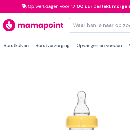
Op werkdagen voor
17:00 uur
besteld,
morge
Borstkolven
Borstverzorging
Opvangen en voeden