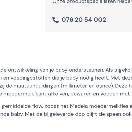
Onze productspecialisten helpen
076 20 54 002
de ontwikkeling van je baby ondersteunen. Als afgek
n en voedingsstoffen die je baby nodig heeft. Met deze
j de maataanduidingen (millimeter en ounce). Deze han
e moedermelk kunt afkolven, bewaren en voeden met één
f gemiddelde flow, zodat het Medela moedermelkflesje
ende baby. Met de bijgeleverde dop blijft de speen oo